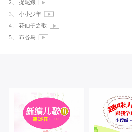
2、 捉泥鳅
3、 小小少年
4、 花仙子之歌
5、 布谷鸟