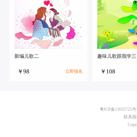
新编儿歌二
趣味儿歌跟我学三
￥98
￥108
立即报名
粤ICP备13035725号
联系我
Cop